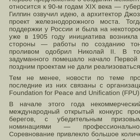
относится к 90-м годам XIX века — губ
Гилпин озвучил идею, а архитектор Джо
проект железнодорожного моста. Тог
поддержки у России и была на некоторо
уже в 1905 году инициатива возникла
стороны — работы по созданию тон
проливом одобрил Николай II. В т
задуманного помешало начало Первой
поздним проектам не дали реализоваться
Тем не менее, новости по теме про
последние из них связаны с организац
Foundation for Peace and Unification (FPU)
В начале этого года некоммерческ
международный открытый конкурс про
берегов, с убедительным призо
номинациями — профессионально
Соревнование привлекло большое количе