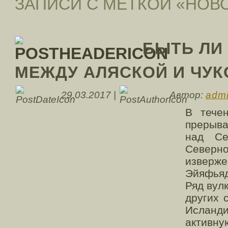
ЗАПИСИ С МЕТКОЙ «НОВ
БЫТЬ ЛИ
МЕЖДУ АЛЯСКОЙ И ЧУК
29.03.2017 |
Автор:
adm
В тече
прерыв
над Се
Северн
изве
Эйяфьяд
Ряд вул
других 
Ислан
активну