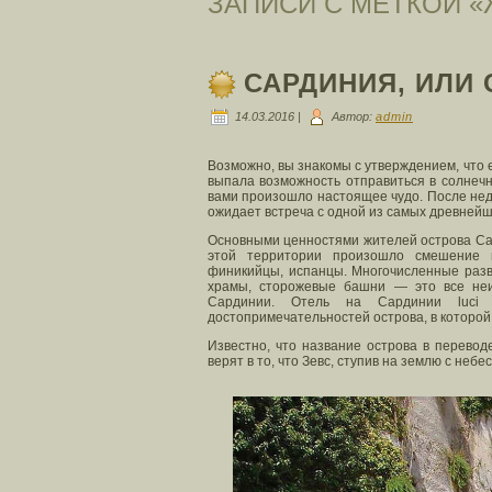
ЗАПИСИ С МЕТКОЙ 
САРДИНИЯ, ИЛИ 
14.03.2016 |
Автор:
admin
Возможно, вы знакомы с утверждением, что е
выпала возможность отправиться в солнечн
вами произошло настоящее чудо. После недо
ожидает встреча с одной из самых древнейш
Основными ценностями жителей острова Сар
этой территории произошло смешение к
финикийцы, испанцы. Многочисленные разв
храмы, сторожевые башни — это все не
Сардинии. Отель на Сардинии luci
достопримечательностей острова, в которой
Известно, что название острова в переводе
верят в то, что Зевс, ступив на землю с небе