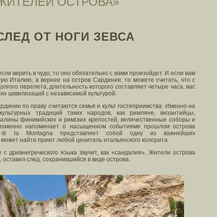
«ЖИТЕЛЕЙ ОСТРОВА»
СЛЕД ОТ НОГИ ЗЕВСА
сли верить в чудо, то оно обязательно с вами произойдет. И если вам
ую Италию, а вернее на остров Сардиния, то можете считать, что с
лгого перелета, длительность которого составляет четыре часа, вас
их цивилизаций с независимой культурой.
динии по праву считаются семья и культ гостеприимства. Именно на
ультурных традиций таких народов, как римляне, византийцы,
алины финикийских и римских крепостей, величественные соборы и
изменно напоминает о насыщенном событиями прошлом острова
 di la Muntagna представляет собой одну из важнейших
 может найти приют любой ценитель итальянского колорита.
 с древнегреческого языка звучит, как «сандалия». Жители острова
с, оставил след, сохранившийся в виде острова.