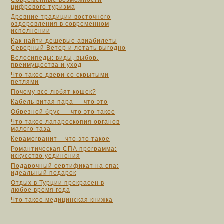
Современные возможности
цифрового туризма
Древние традиции восточного
оздоровления в современном
исполнении
Как найти дешевые авиабилеты
Северный Ветер и летать выгодно
Велосипеды: виды, выбор,
преимущества и уход
Что такое двери со скрытыми
петлями
Почему все любят кошек?
Кабель витая пара — что это
Обрезной брус — что это такое
Что такое лапароскопия органов
малого таза
Керамогранит – что это такое
Романтическая СПА программа:
искусство уединения
Подарочный сертификат на спа:
идеальный подарок
Отдых в Турции прекрасен в
любое время года
Что такое медицинская книжка