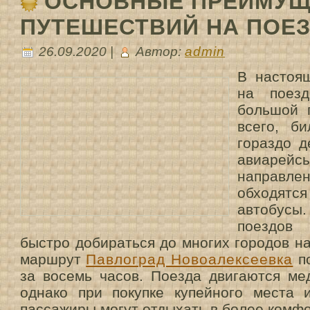
ОСНОВНЫЕ ПРЕИМУЩ
ПУТЕШЕСТВИЙ НА ПОЕ
26.09.2020 |
Автор:
admin
В настоя
на поезд
большой 
всего, б
гораздо д
авиаре
направ
обходя
автобусы
поездов
быстро добираться до многих городов н
маршрут
Павлоград Новоалексеевка
по
за восемь часов. Поезда двигаются ме
однако при покупке купейного места 
пассажиры могут отдыхать в более комф