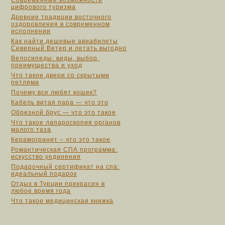
Современные возможности
цифрового туризма
Древние традиции восточного
оздоровления в современном
исполнении
Как найти дешевые авиабилеты
Северный Ветер и летать выгодно
Велосипеды: виды, выбор,
преимущества и уход
Что такое двери со скрытыми
петлями
Почему все любят кошек?
Кабель витая пара — что это
Обрезной брус — что это такое
Что такое лапароскопия органов
малого таза
Керамогранит – что это такое
Романтическая СПА программа:
искусство уединения
Подарочный сертификат на спа:
идеальный подарок
Отдых в Турции прекрасен в
любое время года
Что такое медицинская книжка